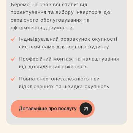
Беремо на себе всі етапи: від
проєктування та вибору інверторів до
Залишити заявку
сервісного обслуговування та
оформлення документів.
Індивідуальний розрахунок окупності
системи саме для вашого будинку
Професійний монтаж та налаштування
від досвідчених інженерів
Повна енергонезалежність при
відключеннях та швидка окупність
Ваша локація
Детальніше про послугу
Надіслати