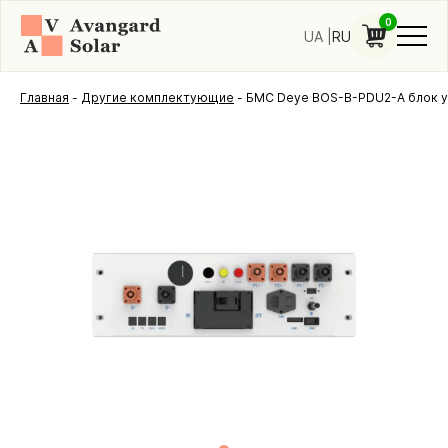
0
UA
RU
Главная
-
Другие комплектующие
-
БМС Deye BOS-B-PDU2-A блок у