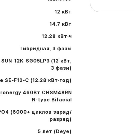
12 кВт
14.7 кВт
12.28 кВт·ч
Гибридная, 3 фазы
e SUN-12K-SG05LP3 (12 кВт,
3 фази)
ye SE-F12-C (12.28 кВт·год)
tronergy 460Вт CHSM48RN
N-type Bifacial
PO4 (6000+ циклов заряд/
разряд)
5 лет (Deye)