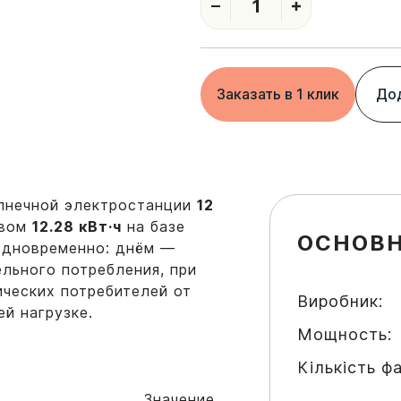
1
Заказать в 1 клик
Дод
лнечной электростанции
12
рвом
12.28 кВт·ч
на базе
ОСНОВН
одновременно: днём —
льного потребления, при
ических потребителей от
Виробник:
ей нагрузке.
Мощность:
Кількість фа
Значение