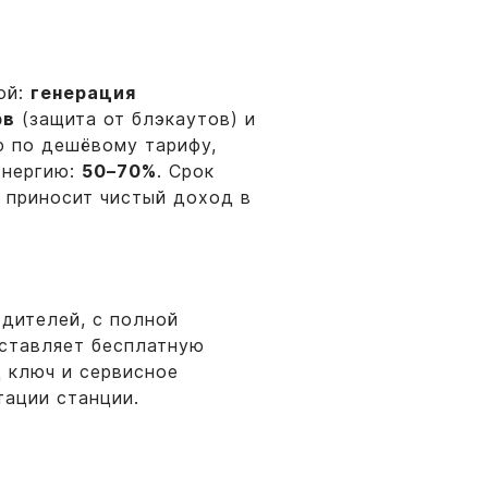
ой:
генерация
рв
(защита от блэкаутов) и
ю по дешёвому тарифу,
энергию:
50–70%
. Срок
т приносит чистый доход в
дителей, с полной
ставляет бесплатную
 ключ и сервисное
тации станции.