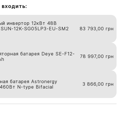
 входить:
ый инвертор 12кВт 48В
 SUN-12K-SG05LP3-EU-SM2
83 793,00
грн
яторная батарея Deye SE-F12-
78 997,00
грн
Ah
ная батарея Astronergy
3 866,00
грн
60Вт N-type Bifacial