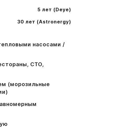
5 лет (Deye)
Оставить заявку
30 лет (Astronergy)
тепловыми насосами /
естораны, СТО,
ем (морозильные
ии)
Ваша локация
равномерным
Отправить
ную