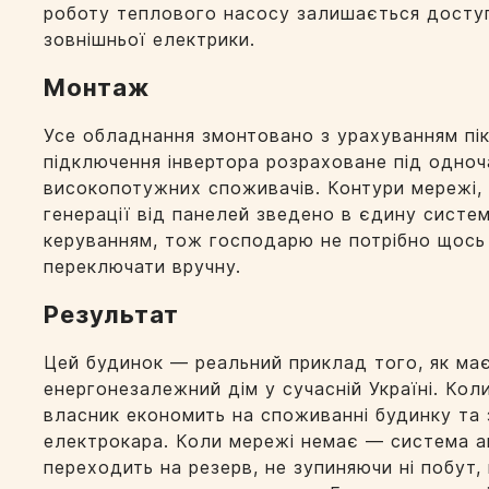
роботу теплового насосу залишається доступ
зовнішньої електрики.
Монтаж
Усе обладнання змонтовано з урахуванням пі
підключення інвертора розраховане під одно
високопотужних споживачів. Контури мережі, 
генерації від панелей зведено в єдину систе
керуванням, тож господарю не потрібно щось
переключати вручну.
Результат
Цей будинок — реальний приклад того, як ма
енергонезалежний дім у сучасній Україні. Ко
власник економить на споживанні будинку та 
електрокара. Коли мережі немає — система 
переходить на резерв, не зупиняючи ні побут, н