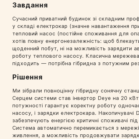
Завдання
Сучасний приватний будинок зі складним про
у складі електрокар (значне навантаження при
тепловий насос (постійне споживання для оп
хотів повну енергонезалежність: щоб блекаут
щоденний побут, ні на можливість зарядити ав
роботу теплового насосу. Класична мережева
підходить — потрібна гібридна з потужним ре
Рішення
Ми зібрали повноцінну гібридну сонячну станц
Серцем системи став інвертор Deye на 20 кВ
потужності гарантує коректну роботу одноча
насосу, і зарядки електрокара. Накопичувачі 
забезпечують енергією критичні споживачі під
Система автоматично перемикається з мережі
живлення, а можливість продовжувати зарядк