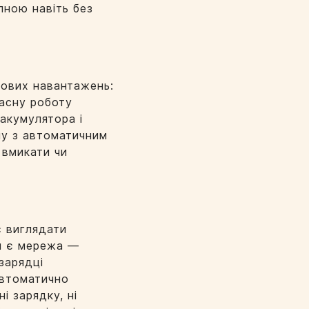
ною навіть без
кових навантажень:
часну роботу
акумулятора і
му з автоматичним
Залишити заявку
 вмикати чи
є виглядати
ли є мережа —
зарядці
автоматично
і зарядку, ні