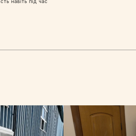
ть навіть під час
Ваша локація
Надіслати