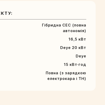
ЕКТУ:
Гібридна СЕС (повна
автономія)
16,5 кВт
Deye 20 кВт
Deye
15 кВт·год
Повна (з зарядкою
електрокара і ТН)