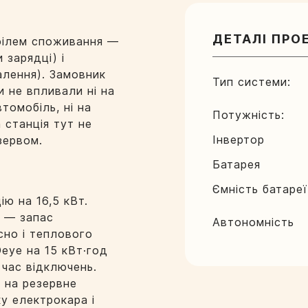
ДЕТАЛІ ПРО
філем споживання —
 зарядці) і
алення). Замовник
Тип системи:
и не впливали ні на
томобіль, ні на
Потужність:
 станція тут не
Інвертор
зервом.
Батарея
Ємність батареї
ію на 16,5 кВт.
т — запас
Автономність
сно і теплового
Deye на 15 кВт·год
 час відключень.
 на резервне
у електрокара і