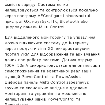
ємність заряду. Система легко
налаштовується та контролюється локально
через програму VEConfigure і різноманітні
пристрої GX, ноутбук, ПК, Bluetooth або
цифрову панель Multi Control.
Для віддаленого моніторингу та управління
можна підключити систему до Інтернету
через продукти лінії GX, використовуючи
портал VRM для відображення та архівування
даних про роботу системи. Датчик струму
100A: 50mA використовується для оптимізації
самоспоживання та ефективної реалізації
функцій PowerControl та PowerAssist.
Цифрова панель Multi Control забезпечує
зручне та економічно вигідне віддалене
моніторинг та управління з можливістю
налаштування рівнів PowerControl та
PowerAssist.