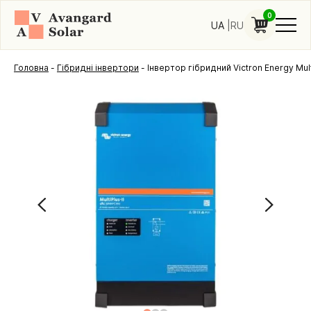
0
UA
RU
Головна
-
Гібридні інвертори
-
Інвертор гібридний Victron Energy Mult