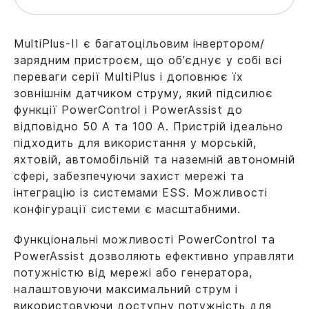
MultiPlus-II є багатоцільовим інвертором/
зарядним пристроєм, що об’єднує у собі всі
переваги серії MultiPlus і доповнює їх
зовнішнім датчиком струму, який підсилює
функції PowerControl і PowerAssist до
відповідно 50 А та 100 А. Пристрій ідеально
підходить для використання у морській,
яхтовій, автомобільній та наземній автономній
сфері, забезпечуючи захист мережі та
інтеграцію із системами ESS. Можливості
конфігурації системи є масштабними.
Функціональні можливості PowerControl та
PowerAssist дозволяють ефективно управляти
потужністю від мережі або генератора,
налаштовуючи максимальний струм і
використовуючи доступну потужність для