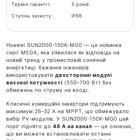
Термін гарантії:
5 років
Ступінь захисту:
IP66
Huawei SUN2000-150K-MG0 — це новинка
серії MEGA, яка з’явилася як відповідь на
новий тренд у промисловій сонячній
енергетиці: бажання інженерів
використовувати
двосторонні модулі
високої потужності
(550–700 Вт) без
обмежень по струму на вході.
Класичні комерційні інвертори підтримують
максимум 26–32 А на MPPT, що обмежувало
вибір PV-модулів. У SUN2000-150K-MG0 цей
поріг піднято до
48 А на канал
— це означає,
що ви можете встановлювати останні