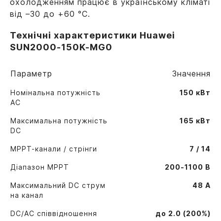
охолодженням працює в українському кліматі
від –30 до +60 °C.
Технічні характеристики Huawei
SUN2000-150K-MG0
Параметр
Значення
Номінальна потужність
150 кВт
AC
Максимальна потужність
165 кВт
DC
MPPT-канали / стрінги
7 / 14
Діапазон MPPT
200-1100 В
Максимальний DC струм
48 А
на канал
DC/AC співвідношення
до 2.0 (200%)