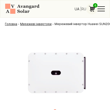
0
UA
RU
Головна
-
Мережеві інвертори
-
Мережевий інвертор Huawei SUN2000