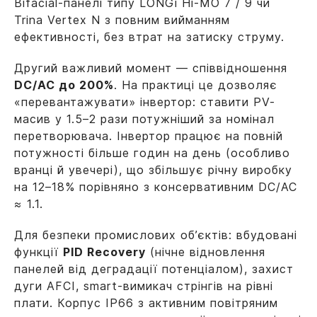
Bifacial-панелі типу LONGi Hi-MO 7 / 9 чи
Trina Vertex N з повним вийманням
ефективності, без втрат на затиску струму.
Другий важливий момент — співвідношення
DC/AC до 200%
. На практиці це дозволяє
«перевантажувати» інвертор: ставити PV-
масив у 1.5–2 рази потужніший за номінал
перетворювача. Інвертор працює на повній
потужності більше годин на день (особливо
вранці й увечері), що збільшує річну виробку
на 12–18% порівняно з консервативним DC/AC
≈ 1.1.
Для безпеки промислових об’єктів: вбудовані
функції
PID Recovery
(нічне відновлення
панелей від деградації потенціалом), захист
дуги AFCI, smart-вимикач стрінгів на рівні
плати. Корпус IP66 з активним повітряним