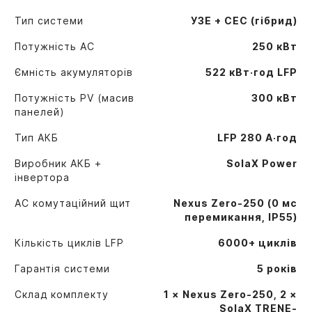
Тип системи
УЗЕ + СЕС (гібрид)
Потужність AC
250 кВт
Ємність акумуляторів
522 кВт·год LFP
Потужність PV (масив
300 кВт
панелей)
Тип АКБ
LFP 280 А·год
Виробник АКБ +
SolaX Power
інвертора
AC комутаційний щит
Nexus Zero-250 (0 мс
перемикання, IP55)
Кількість циклів LFP
6000+ циклів
Гарантія системи
5 років
Склад комплекту
1 × Nexus Zero-250, 2 ×
SolaX TRENE-