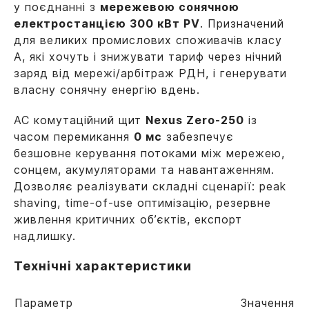
у поєднанні з
мережевою сонячною
електростанцією 300 кВт PV
. Призначений
для великих промислових споживачів класу
А, які хочуть і знижувати тариф через нічний
заряд від мережі/арбітраж РДН, і генерувати
власну сонячну енергію вдень.
AC комутаційний щит
Nexus Zero-250
із
часом перемикання
0 мс
забезпечує
безшовне керування потоками між мережею,
сонцем, акумуляторами та навантаженням.
Дозволяє реалізувати складні сценарії: peak
shaving, time-of-use оптимізацію, резервне
живлення критичних об’єктів, експорт
надлишку.
Технічні характеристики
Параметр
Значення