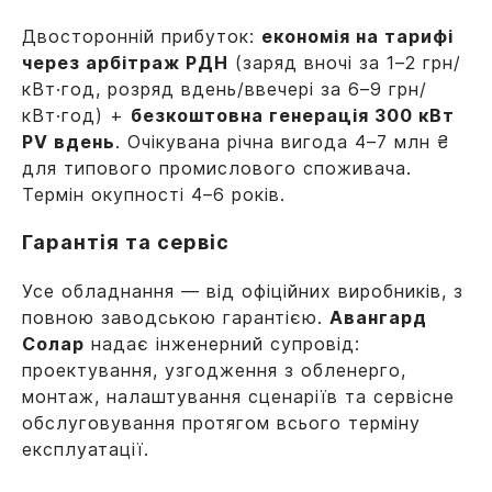
Двосторонній прибуток:
економія на тарифі
Залишити заявку
через арбітраж РДН
(заряд вночі за 1–2 грн/
кВт·год, розряд вдень/ввечері за 6–9 грн/
кВт·год) +
безкоштовна генерація 300 кВт
PV вдень
. Очікувана річна вигода 4–7 млн ₴
для типового промислового споживача.
Термін окупності 4–6 років.
Гарантія та сервіс
Усе обладнання — від офіційних виробників, з
повною заводською гарантією.
Авангард
Солар
надає інженерний супровід:
Ваша локація
проектування, узгодження з обленерго,
монтаж, налаштування сценаріїв та сервісне
обслуговування протягом всього терміну
Надіслати
експлуатації.