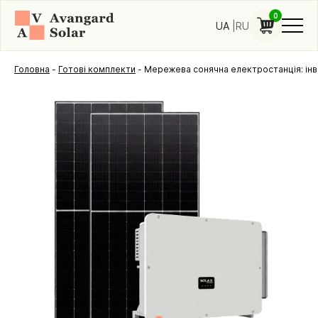
0
UA
RU
Головна
-
Готові комплекти
-
Мережева сонячна електростанція: інв